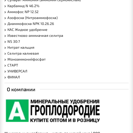
Карбамид N 46.2%
Аммофос NP 12.52
Азофоска (Нитроаммофоска)
Диаммофоска NPK 10.26.26
КАС Жидкое удобрение
Известково-аммиачная селитра
NS 30:7
Нитрат кальция
Селитра калиевая
Моноаммонийфосфат
СТАРТ
УНИВЕРСАЛ
ФИНАЛ
О компании
Минеральные удобрения – купить по низкой цене | ООО