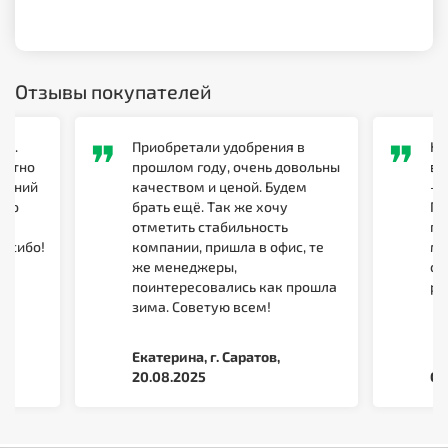
Отзывы покупателей
❞
❞
 5.
Приобретали удобрения в
Ко
мотно
прошлом году, очень довольны
вы
брений
качеством и ценой. Будем
- 
его
брать ещё. Так же хочу
Пе
и
отметить стабильность
пр
пасибо!
компании, пришла в офис, те
ме
же менеджеры,
об
поинтересовались как прошла
ра
зима. Советую всем!
Екатерина, г. Саратов,
20.08.2025
Се